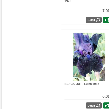
1976
7,0
BLACK OUT - Luihn 1986
6,0