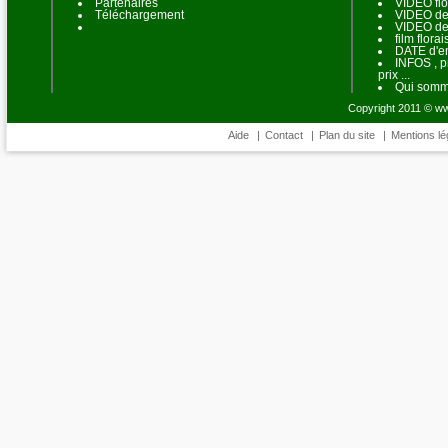
Partenaires
VIDEO flo
Téléchargement
VIDEO de 
VIDEO de
film flora
DATE d'en
INFOS , p
prix ...
Qui somm
Copyright 2011 © www
Aide
|
Contact
|
Plan du site
|
Mentions lé