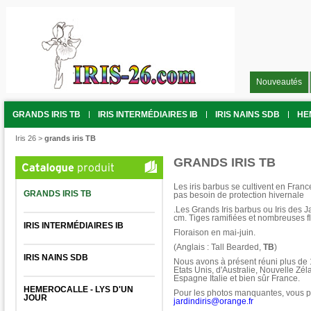
Nouveautés
GRANDS IRIS TB
IRIS INTERMÉDIAIRES IB
IRIS NAINS SDB
HE
Iris 26
>
grands iris TB
GRANDS IRIS TB
Les iris barbus se cultivent en Franc
GRANDS IRIS TB
pas besoin de protection hivernale
.Les Grands Iris barbus ou Iris des 
cm. Tiges ramifiées et nombreuses fl
IRIS INTERMÉDIAIRES IB
Floraison en mai-juin.
(Anglais : Tall Bearded,
TB
)
IRIS NAINS SDB
Nous avons à présent réuni plus de
Etats Unis, d'Australie, Nouvelle Zé
Espagne Italie et bien sûr France.
HEMEROCALLE - LYS D'UN
Pour les photos manquantes, vous p
JOUR
jardindiris@orange.fr