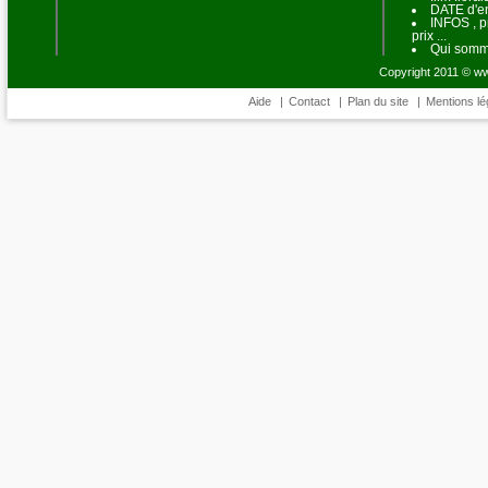
DATE d'en
INFOS , p
prix ...
Qui somm
Copyright 2011 © www
Aide
|
Contact
|
Plan du site
|
Mentions lé