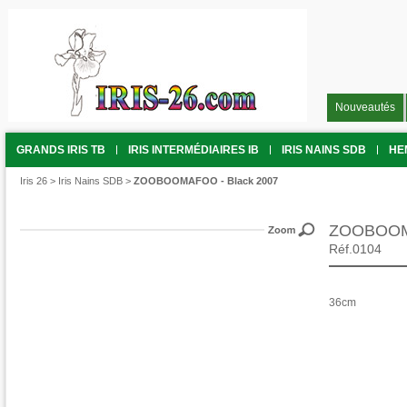
Nouveautés
GRANDS IRIS TB
IRIS INTERMÉDIAIRES IB
IRIS NAINS SDB
HE
Iris 26
>
Iris Nains SDB
>
ZOOBOOMAFOO - Black 2007
ZOOBOOMA
Réf.0104
36cm