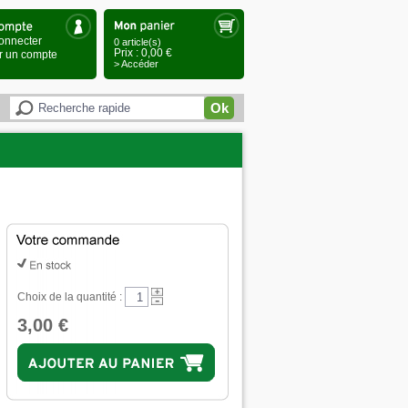
onnecter
0 article(s)
Prix : 0,00 €
r un compte
> Accéder
Ok
Choix de la quantité :
3,00 €