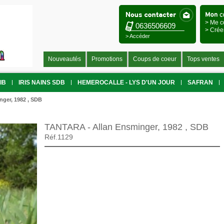
> Me c
0636506609
> Crée
> Accéder
Nouveautés
Promotions
Coups de coeur
Tops ventes
IB
IRIS NAINS SDB
HEMEROCALLE - LYS D'UN JOUR
SAFRAN
ger, 1982 , SDB
TANTARA - Allan Ensminger, 1982 , SDB
Réf.1129