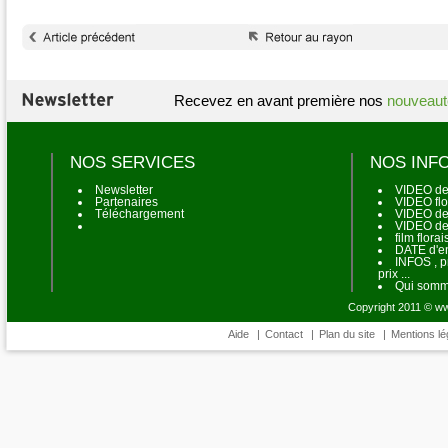
Recevez en avant première nos
nouveaut
NOS SERVICES
NOS INF
Newsletter
VIDEO de
Partenaires
VIDEO flo
Téléchargement
VIDEO de 
VIDEO de
film flora
DATE d'en
INFOS , p
prix ...
Qui somm
Copyright 2011 © www
Aide
|
Contact
|
Plan du site
|
Mentions lé