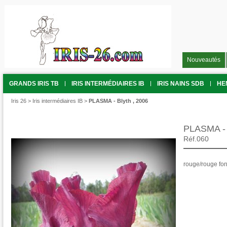
Nouveautés
GRANDS IRIS TB
IRIS INTERMÉDIAIRES IB
IRIS NAINS SDB
HE
Iris 26
>
Iris intermédiaires IB
>
PLASMA - Blyth , 2006
PLASMA - 
Réf.060
rouge/rouge fo