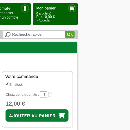
onnecter
0 article(s)
Prix : 0,00 €
r un compte
> Accéder
Ok
Choix de la quantité :
12,00 €