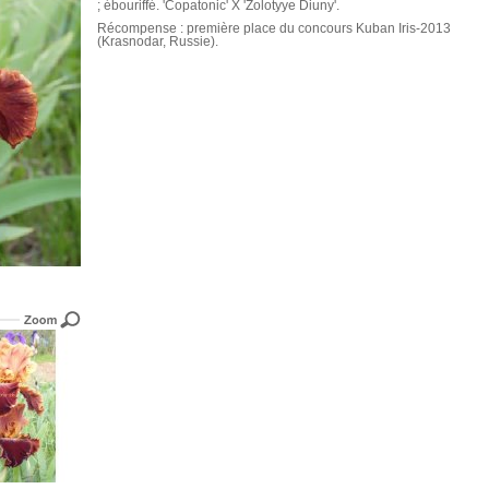
; ébouriffé. 'Copatonic' X 'Zolotyye Diuny'.
Récompense : première place du concours Kuban Iris-2013
(Krasnodar, Russie).