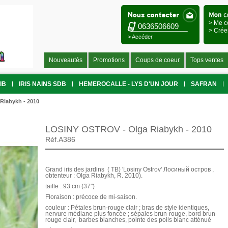
> Me c
0636506609
> Crée
> Accéder
Nouveautés
Promotions
Coups de coeur
Tops ventes
IB
IRIS NAINS SDB
HEMEROCALLE - LYS D'UN JOUR
SAFRAN
Riabykh - 2010
LOSINY OSTROV - Olga Riabykh - 2010
Réf.A386
Grand iris des jardins ( TB) 'Losiny Ostrov' Лосиный остров ,
obtenteur : Olga Riabykh, R. 2010).
taille : 93 cm (37")
Floraison : précoce de mi-saison.
couleur : Pétales brun-rouge clair ; bras de style identiques,
nervure médiane plus foncée ; sépales brun-rouge, bord brun-
rouge clair, barbes blanches, pointe des poils blanc atténué