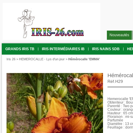
Nouveautés
GRANDS IRIS TB
IRIS INTERMÉDIAIRES IB
IRIS NAINS SDB
HE
Iris 26
>
HEMEROCALLE - Lys d'un jour
>
Hémérocalle 'EMMA'
Hémérocal
Réf.H29
Hemerocalle '
Obtenteur : Bou
Parenté : Two p
Couleur : orang
Hauteur : 65 cm
Floraison : mi-
Parfumée
Diamètre : 13 
Feuillage : dor