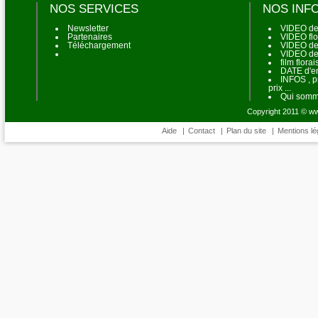
NOS SERVICES
NOS INF
Newsletter
VIDEO de
Partenaires
VIDEO flo
Téléchargement
VIDEO de 
VIDEO de
film flora
DATE d'en
INFOS , p
prix ...
Qui somm
Copyright 2011 © www
Aide
|
Contact
|
Plan du site
|
Mentions lé