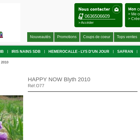
> Me c
0636506609
> Crée
> Accéder
Nouveautés
Promotions
Coups de coeur
Tops ventes
IB
IRIS NAINS SDB
HEMEROCALLE - LYS D'UN JOUR
SAFRAN
 2010
HAPPY NOW Blyth 2010
Réf.O77