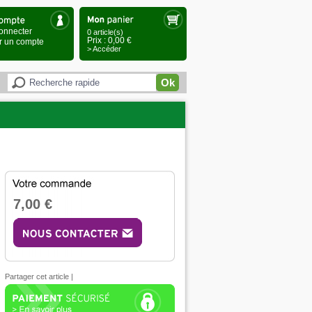
onnecter
0 article(s)
Prix : 0,00 €
r un compte
> Accéder
Ok
7,00 €
Partager cet article
|