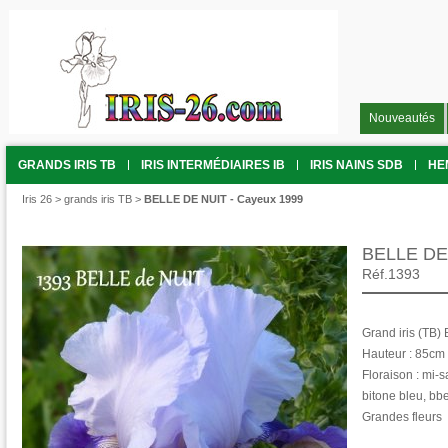
Nouveautés
GRANDS IRIS TB
IRIS INTERMÉDIAIRES IB
IRIS NAINS SDB
HE
Iris 26
>
grands iris TB
>
BELLE DE NUIT - Cayeux 1999
BELLE DE 
Réf.1393
Grand iris (TB)
Hauteur : 85cm 
Floraison : mi-s
bitone bleu, bb
Grandes fleurs