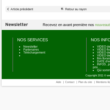
Recevez en avant première nos
nouveaut
NOS SERVICES
NOS INF
Newsletter
VIDEO de
Partenaires
VIDEO flo
Téléchargement
VIDEO de 
VIDEO de
film flora
DATE d'en
INFOS , p
prix ...
Qui somm
Copyright 2011 © www
Aide
|
Contact
|
Plan du site
|
Mentions lé