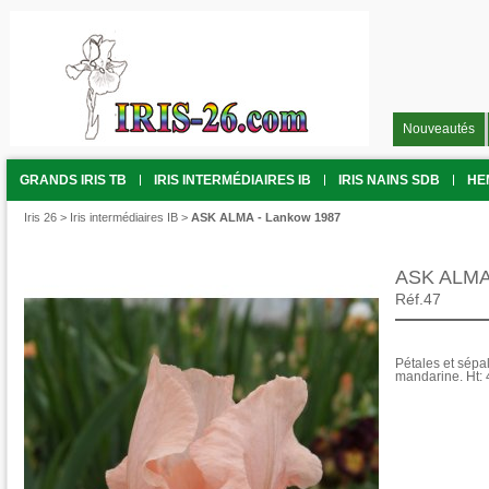
Nouveautés
GRANDS IRIS TB
IRIS INTERMÉDIAIRES IB
IRIS NAINS SDB
HE
Iris 26
>
Iris intermédiaires IB
>
ASK ALMA - Lankow 1987
ASK ALMA
Réf.47
Pétales et sépa
mandarine. Ht: