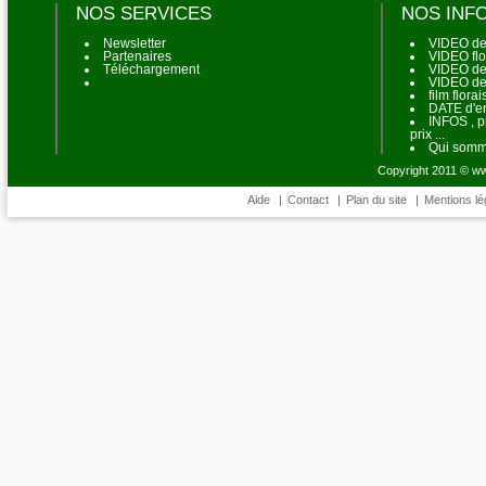
NOS SERVICES
NOS INF
Newsletter
VIDEO de
Partenaires
VIDEO flo
Téléchargement
VIDEO de 
VIDEO de
film flora
DATE d'en
INFOS , p
prix ...
Qui somm
Copyright 2011 © www
Aide
|
Contact
|
Plan du site
|
Mentions lé