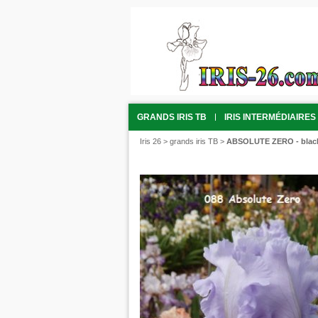
GRANDS IRIS TB
IRIS INTERMÉDIAIRES 
Iris 26
>
grands iris TB
>
ABSOLUTE ZERO - black 2