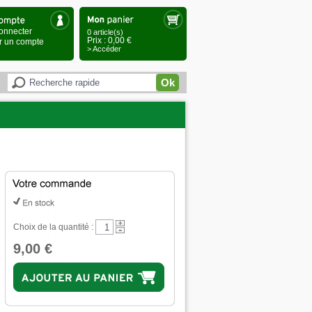
onnecter
0 article(s)
Prix : 0,00 €
r un compte
> Accéder
Ok
Choix de la quantité :
9,00 €