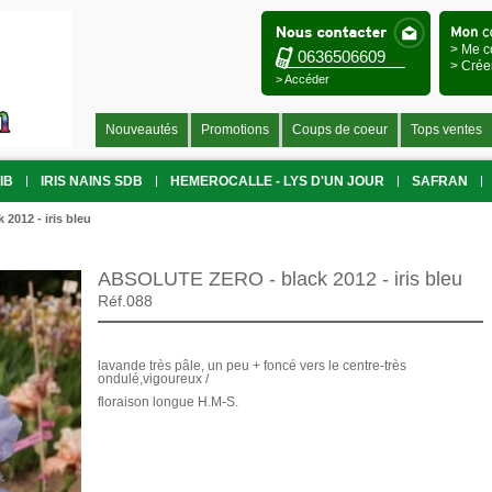
> Me c
0636506609
> Crée
> Accéder
Nouveautés
Promotions
Coups de coeur
Tops ventes
IB
IRIS NAINS SDB
HEMEROCALLE - LYS D'UN JOUR
SAFRAN
012 - iris bleu
ABSOLUTE ZERO - black 2012 - iris bleu
Réf.088
lavande très pâle, un peu + foncé vers le centre-très
ondulé,vigoureux /
floraison longue H.M-S.